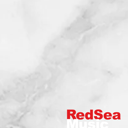
RedSea
Music