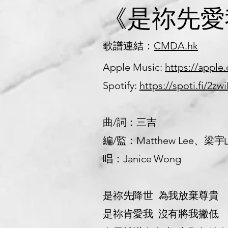
《是祢先愛我》
歌譜連結：
CMDA.hk​
Apple Music:
https://apple
Spotify:
https://spoti.fi/2zw
曲/詞：三吉
編/監：Matthew Lee、梁宇
唱：Janice Wong
是祢先降世 為我放棄尊
是祢肯愛我
沒有將我撇低