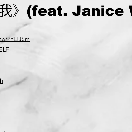
(feat. Janice 
.co/2YElJSm
iELF
山
貴