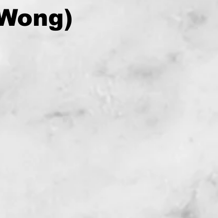
Wong)