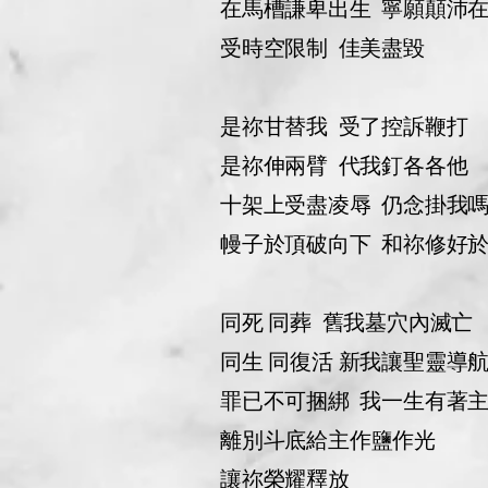
在馬槽謙卑出生 寧願顛沛
受時空限制 佳美盡毀
是祢甘替我 受了控訴鞭打
是祢伸兩臂 代我釘各各他
十架上受盡凌辱 仍念掛我
幔子於頂破向下 和祢修好
同死 同葬 舊我墓穴內滅亡
同生 同復活 新我讓聖靈導
罪已不可捆綁 我一生有著
離別斗底給主作鹽作光
讓祢榮耀釋放